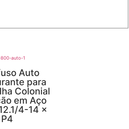
fuso Auto
urante para
lha Colonial
ção em Aço
12.1/4-14 x
 P4