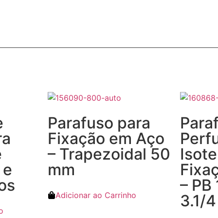
e
Parafuso para
Para
ra
Fixação em Aço
Perf
e
– Trapezoidal 50
Isote
 e
mm
Fixa
os
– PB 
Adicionar ao Carrinho
3.1/4
o