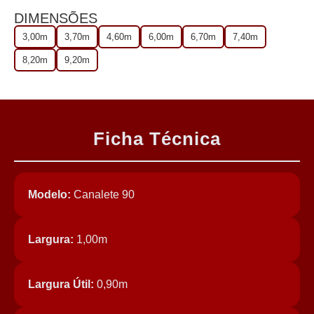
DIMENSÕES
3,00m
3,70m
4,60m
6,00m
6,70m
7,40m
8,20m
9,20m
Ficha Técnica
Modelo:
Canalete 90
Largura:
1,00m
Largura Útil:
0,90m