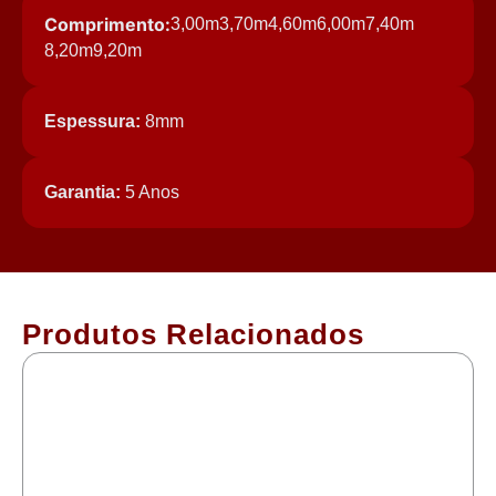
Comprimento:
3,00m
3,70m
4,60m
6,00m
7,40m
8,20m
9,20m
Espessura:
8mm
Garantia:
5 Anos
Produtos Relacionados