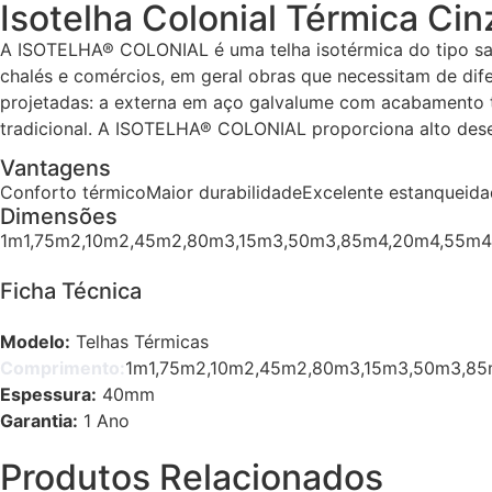
Isotelha Colonial Térmica Cin
A ISOTELHA® COLONIAL é uma telha isotérmica do tipo sand
chalés e comércios, em geral obras que necessitam de dif
projetadas: a externa em aço galvalume com acabamento tex
tradicional. A ISOTELHA® COLONIAL proporciona alto dese
Vantagens
Conforto térmico
Maior durabilidade
Excelente estanqueid
Dimensões
1m
1,75m
2,10m
2,45m
2,80m
3,15m
3,50m
3,85m
4,20m
4,55m
4
Ficha Técnica
Modelo:
Telhas Térmicas
Comprimento:
1m
1,75m
2,10m
2,45m
2,80m
3,15m
3,50m
3,8
Espessura:
40mm
Garantia:
1 Ano
Produtos Relacionados