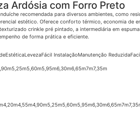
za Ardósia com Forro Preto
uíche recomendada para diversos ambientes, como residênc
erencial estético. Oferece conforto térmico, economia de 
turizado crinkle pré pintado, a intermediária em espuma d
mpenho de forma prática e eficiente.
ade
Estética
Leveza
Fácil Instalação
Manutenção Reduzida
Fac
,90m
5,25m
5,60m
5,95m
6,30m
6,65m
7m
7,35m
5m
4,20m
4,55m
4,90m
5,25m
5,60m
5,95m
6,30m
6,65m
7m
7,35